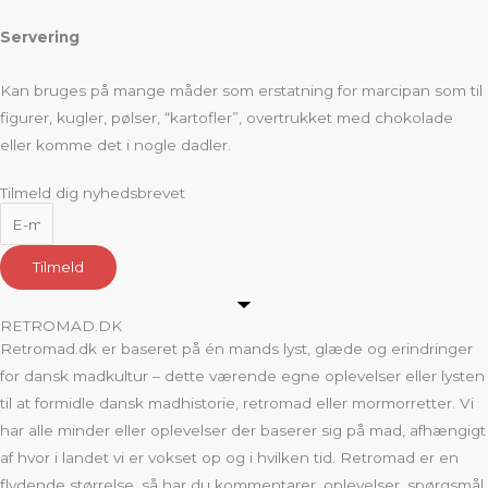
Servering
Kan bruges på mange måder som erstatning for marcipan som til
figurer, kugler, pølser, “kartofler”, overtrukket med chokolade
eller komme det i nogle dadler.
Tilmeld dig nyhedsbrevet
Tilmeld
RETROMAD.DK
Retromad.dk er baseret på én mands lyst, glæde og erindringer
for dansk madkultur – dette værende egne oplevelser eller lysten
til at formidle dansk madhistorie, retromad eller mormorretter. Vi
har alle minder eller oplevelser der baserer sig på mad, afhængigt
af hvor i landet vi er vokset op og i hvilken tid. Retromad er en
flydende størrelse, så har du kommentarer, oplevelser, spørgsmål