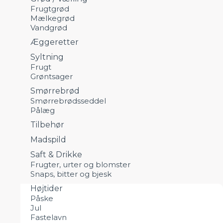
Frugtgrød
Mælkegrød
Vandgrød
Æggeretter
Syltning
Frugt
Grøntsager
Smørrebrød
Smørrebrødsseddel
Pålæg
Tilbehør
Madspild
Saft & Drikke
Frugter, urter og blomster
Snaps, bitter og bjesk
Højtider
Påske
Jul
Fastelavn