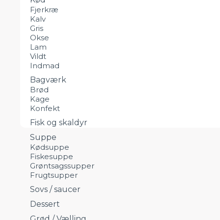
Fjerkræ
Kalv
Gris
Okse
Lam
Vildt
Indmad
Bagværk
Brød
Kage
Konfekt
Fisk og skaldyr
Suppe
Kødsuppe
Fiskesuppe
Grøntsagssupper
Frugtsupper
Sovs / saucer
Dessert
Grød / Vælling