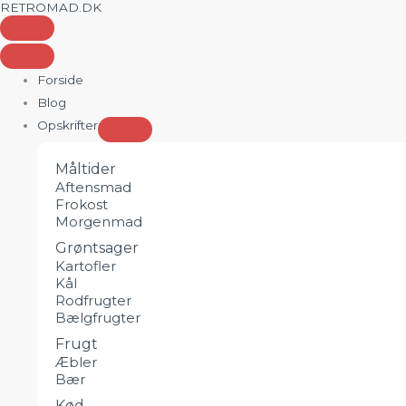
RETROMAD.DK
Gå
til
indholdet
Forside
Blog
Opskrifter
Måltider
Aftensmad
Frokost
Morgenmad
Grøntsager
Kartofler
Kål
Rodfrugter
Bælgfrugter
Frugt
Æbler
Bær
Kød