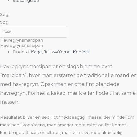
Sæsonguide
Søg
Søg
Havregrynsmarcipan
Havregrynsmarcipan
Findes i:
Kage
,
Jul
,
>40'erne
,
Konfekt
Havregrynsmarcipan er en slags hjemmelavet
“marcipan”, hvor man erstatter de traditionelle mandler
med havregryn. Opskriften er ofte f
int blendede
havregryn, f
lormelis,
kakao,
mælk eller fløde til at samle
massen.
Resultatet bliver en sød, lidt “nøddeagtig” masse, der minder om
marcipan i konsistens, men smager mere mildt og lidt kornet –
kan bruges til næsten alt det, man ville lave med almindelig