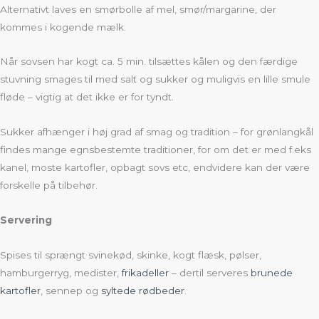
Alternativt laves en smørbolle af mel, smør/margarine, der
kommes i kogende mælk.
Når sovsen har kogt ca. 5 min. tilsættes kålen og den færdige
stuvning smages til med salt og sukker og muligvis en lille smule
fløde – vigtig at det ikke er for tyndt.
Sukker afhænger i høj grad af smag og tradition – for grønlangkål
findes mange egnsbestemte traditioner, for om det er med f.eks
kanel, moste kartofler, opbagt sovs etc, endvidere kan der være
forskelle på tilbehør.
Servering
Spises til sprængt svinekød, skinke, kogt flæsk, pølser,
hamburgerryg, medister,
frikadeller
– dertil serveres
brunede
kartofler
, sennep og
syltede rødbeder
.