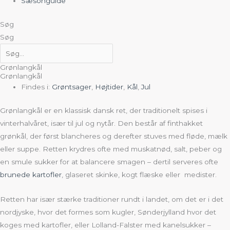
Sæsonguide
Søg
Søg
Grønlangkål
Grønlangkål
Findes i:
Grøntsager
,
Højtider
,
Kål
,
Jul
Grønlangkål er en klassisk dansk ret, der traditionelt spises i
vinterhalvåret, især til jul og nytår. Den består af finthakket
grønkål, der først blancheres og derefter stuves med fløde, mælk
eller suppe. Retten krydres ofte med muskatnød, salt, peber og
en smule sukker for at balancere smagen – dertil serveres ofte
brunede kartofler
, glaseret skinke, kogt flæske eller medister.
Retten har især stærke traditioner rundt i landet, om det er i det
nordjyske, hvor det formes som kugler, Sønderjylland hvor det
koges med kartofler, eller Lolland-Falster med kanelsukker –