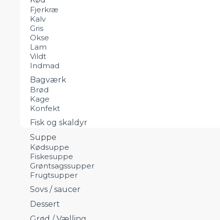
Fjerkræ
Kalv
Gris
Okse
Lam
Vildt
Indmad
Bagværk
Brød
Kage
Konfekt
Fisk og skaldyr
Suppe
Kødsuppe
Fiskesuppe
Grøntsagssupper
Frugtsupper
Sovs / saucer
Dessert
Grød / Vælling