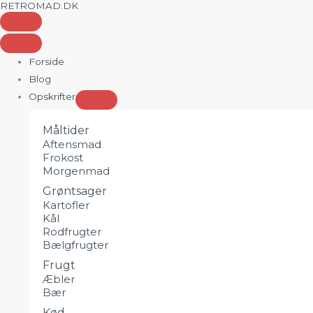
RETROMAD.DK
Gå
til
indholdet
Forside
Blog
Opskrifter
Måltider
Aftensmad
Frokost
Morgenmad
Grøntsager
Kartofler
Kål
Rodfrugter
Bælgfrugter
Frugt
Æbler
Bær
Kød