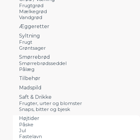
Frugtgrød
Mælkegrød
Vandgrød
Æggeretter
Syltning
Frugt
Grøntsager
Smørrebrød
Smørrebrødsseddel
Pålæg
Tilbehør
Madspild
Saft & Drikke
Frugter, urter og blomster
Snaps, bitter og bjesk
Højtider
Påske
Jul
Fastelavn