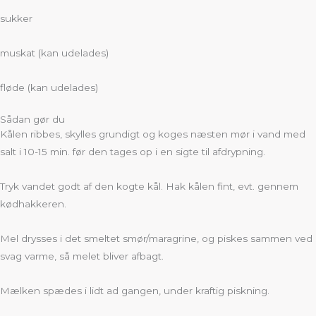
sukker
muskat (kan udelades)
fløde (kan udelades)
Sådan gør du
Kålen ribbes, skylles grundigt og koges næsten mør i vand med
salt i 10-15 min. før den tages op i en sigte til afdrypning.
Tryk vandet godt af den kogte kål. Hak kålen fint, evt. gennem
kødhakkeren.
Mel drysses i det smeltet smør/maragrine, og piskes sammen ved
svag varme, så melet bliver afbagt.
Mælken spædes i lidt ad gangen, under kraftig piskning.